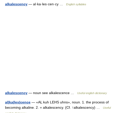
alkalescency
— al·ka·les·cen·cy …
English syllables
alkalescency
— noun see alkalescence …
Useful english dictionary
al|ka|les|cence
— «AL kuh LEHS uhns», noun. 1. the process of
becoming alkaline. 2. = alkalescency. (Cf. ↑alkalescency) …
Useful