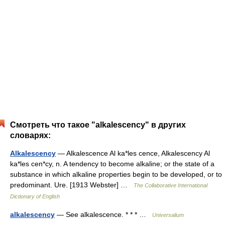
Смотреть что такое "alkalescency" в других
словарях:
Alkalescency
— Alkalescence Al ka*les cence, Alkalescency Al
ka*les cen*cy, n. A tendency to become alkaline; or the state of a
substance in which alkaline properties begin to be developed, or to
predominant. Ure. [1913 Webster] …
The Collaborative International
Dictionary of English
alkalescency
— See alkalescence. * * * …
Universalium