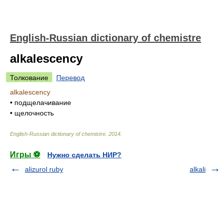
English-Russian dictionary of chemistre
alkalescency
Толкование
Перевод
alkalescency
•
подщелачивание
•
щелочность
English-Russian dictionary of chemistre
.
2014
.
Игры ⚽
Нужно сделать НИР?
alizurol ruby
alkali