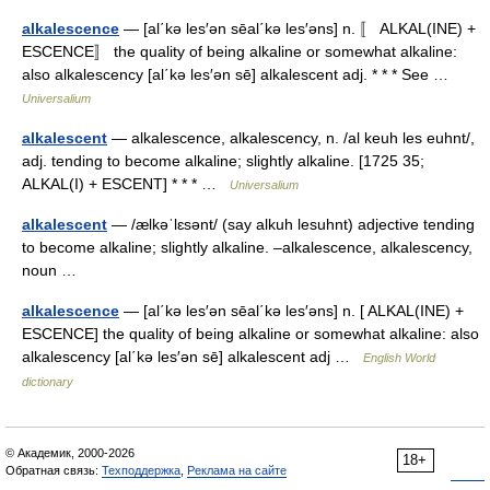
alkalescence
— [al΄kə les′ən sēal΄kə les′əns] n. 〚 ALKAL(INE) +
ESCENCE〛 the quality of being alkaline or somewhat alkaline:
also alkalescency [al΄kə les′ən sē] alkalescent adj. * * * See …
Universalium
alkalescent
— alkalescence, alkalescency, n. /al keuh les euhnt/,
adj. tending to become alkaline; slightly alkaline. [1725 35;
ALKAL(I) + ESCENT] * * * …
Universalium
alkalescent
— /ælkəˈlɛsənt/ (say alkuh lesuhnt) adjective tending
to become alkaline; slightly alkaline. –alkalescence, alkalescency,
noun …
alkalescence
— [al΄kə les′ən sēal΄kə les′əns] n. [ ALKAL(INE) +
ESCENCE] the quality of being alkaline or somewhat alkaline: also
alkalescency [al΄kə les′ən sē] alkalescent adj …
English World
dictionary
© Академик, 2000-2026
18+
Обратная связь:
Техподдержка
,
Реклама на сайте